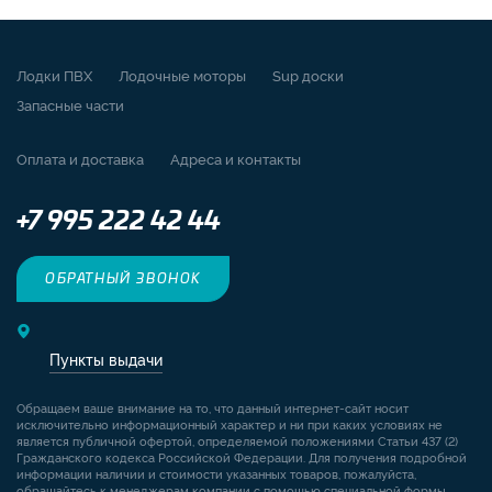
Лодки ПВХ
Лодочные моторы
Sup доски
Запасные части
Оплата и доставка
Адреса и контакты
+7 995 222 42 44
ОБРАТНЫЙ ЗВОНОК
Пункты выдачи
Обращаем ваше внимание на то, что данный интернет-сайт носит
исключительно информационный характер и ни при каких условиях не
является публичной офертой, определяемой положениями Статьи 437 (2)
Гражданского кодекса Российской Федерации. Для получения подробной
информации наличии и стоимости указанных товаров, пожалуйста,
обращайтесь к менеджерам компании с помощью специальной формы