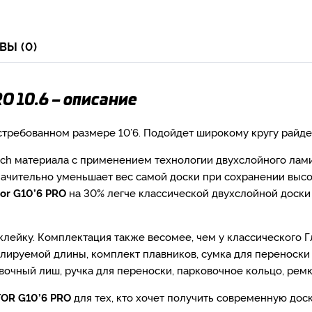
ВЫ (0)
RO 10.6 – описание
стребованном размере 10’6. Подойдет широкому кругу райде
ich материала с применением технологии двухслойного лам
значительно уменьшает вес самой доски при сохранении высо
tor G10’6 PRO
на 30% легче классической двухслойной доски Gl
лейку. Комплектация также весомее, чем у классического 
улируемой длины, комплект плавников, сумка для переноски
вочный лиш, ручка для переноски, парковочное кольцо, рем
OR G10’6 PRO
для тех, кто хочет получить современную до