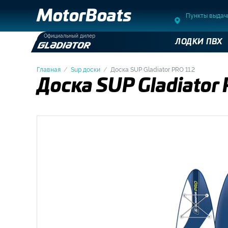
MotorBoats
Пункты выдач
Официальный дилер
ЛОДКИ ПВХ
Главная
Sup доски
Доска SUP Gladiator PRO 11.2
Доска SUP Gladiator 