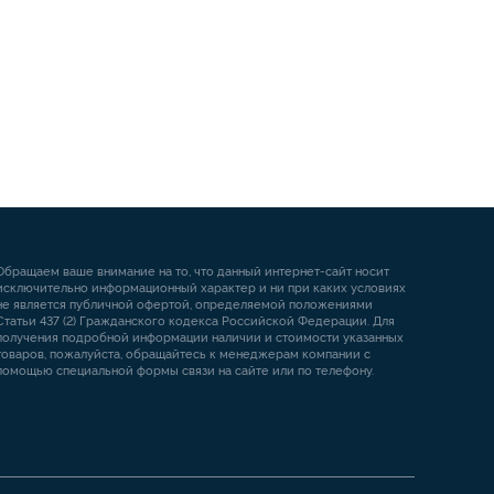
Обращаем ваше внимание на то, что данный интернет-сайт носит
исключительно информационный характер и ни при каких условиях
не является публичной офертой, определяемой положениями
Статьи 437 (2) Гражданского кодекса Российской Федерации. Для
получения подробной информации наличии и стоимости указанных
товаров, пожалуйста, обращайтесь к менеджерам компании с
помощью специальной формы связи на сайте или по телефону.