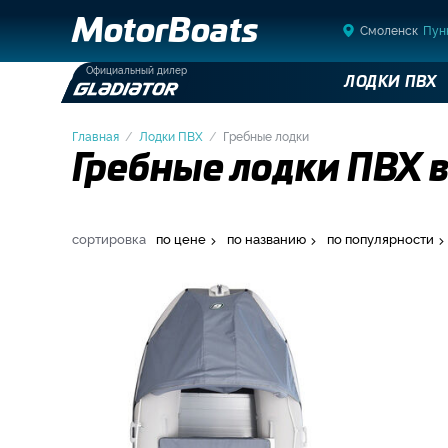
MotorBoats
Смоленск
Пун
Официальный дилер
ЛОДКИ ПВХ
Главная
Лодки ПВХ
Гребные лодки
Гребные лодки ПВХ 
сортировка
по цене
по названию
по популярности