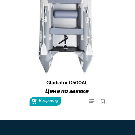
Gladiator D500AL
Цена по заявке
В корзину