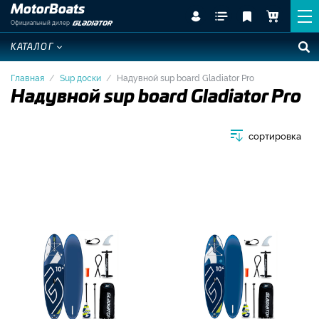
MotorBoats
Официальный дилер
КАТАЛОГ
Главная
Sup доски
Надувной sup board Gladiator Pro
Надувной sup board Gladiator Pro
сортировка